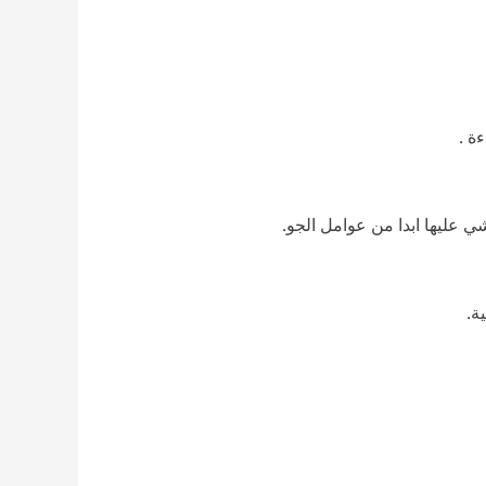
ة .
عليها ابدا من عوامل الجو.
ة.