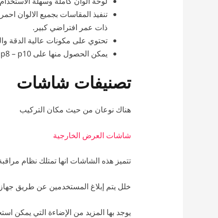
لوحة ألوان كاملة وسهلة الاستخدام 
تنفيذ المقاسات بجميع الالوان احم
ذات عمر افتراضي كبير.
تحتوي على مكونات عالية الدقة والك
يمكن الحصول منها على p4 – p5 – p6 – p8 – p10 واى مقاس تحتاجه واى درجة وضوح ودقة تناسب جميع الاماكن
تصنيفات شاشات
هناك نوعان من حيث مكان التركيب
شاشات العرض الخارجية
تتميز هذه الشاشات انها تمتلك نظام مراقبة
خلل يتم إبلاغ المستخدمين عن طريق جهاز ا
يوجد بها المزيد من الإضاءة التي يمكن استخ