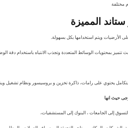
 مختلفة
اند المميزة
 الأرضيات ويتم استخدامها بكل بسهولة.
تميز بمحتويات الوسائط المتعددة وتجذب الانتباه باستخدام دقة الوض
كامل يحتوي على رامات، ذاكرة تخزين و بروسيسور ونظام تشغيل ويندوز
جى حيث انها
لتسوق إلى الجامعات ، البنوك إلى المستشفيات،
حية، الشركات، المكاتب، متاجر التجزئة إلى صراف العملات ، المطار ……