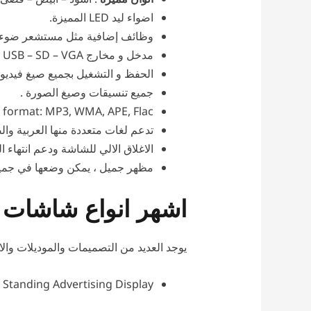
اضواء ليد LED المميزة.
وظائف إضافية مثل مستشعر ضوء 
مدخل و مخارج HDMI – USB – SD – VGA.
الحفظ و التشغيل بجميع صيغ فيديو RM/RMVB, MKV, TS, FLV, AVI, VOB, MOV, WMV, MP4
جميع تنسيقات وصيغ الصورة .
 format: MP3, WMA, APE, Flac
تدعم لغات متعددة منها العربية والصي
الاغلاق الالي للشاشة ودعم انتهاء
مظهر جميل ، يمكن وضعها في جميع
اشهر انواع شاشات عرض فلو
يوجد العديد من التصميمات والموديلات وا
r Standing Advertising Display