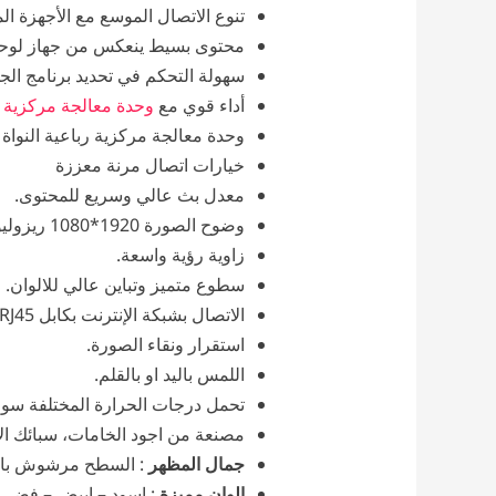
تنوع الاتصال الموسع مع الأجهزة ا
محتوى بسيط ينعكس من جهاز لوحي
سهولة التحكم في تحديد برنامج الجدولة باستخدام إما اتصال RS232 أو  / WiFi
أداء قوي مع
وحدة معالجة مركزية
ر
وحدة معالجة مركزية رباعية النواة 
خيارات اتصال مرنة معززة
معدل بث عالي وسريع للمحتوى.
وضوح الصورة 1920*1080 ريزوليوشن عالى .
زاوية رؤية واسعة.
سطوع متميز وتباين عالي للالوان.
الاتصال بشبكة الإنترنت بكابل RJ45.
استقرار ونقاء الصورة.
اللمس باليد او بالقلم.
تحمل درجات الحرارة المختلفة سواء 
مصنعة من اجود الخامات، سبائك الألومنيوم Aluminum alloy و الزجاج الصل
جمال المظهر
: السطح مرشوش بالال
الوان مميزة
: اسود – ابيض – فضى 