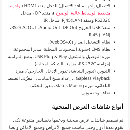
الاتصال(واجهة منافذ الاتصال) الدخل منفذ HDMI (
واجهة
متعددة الوسائط عالية الوضوح
)، منفذ DP ‏، مدخل
RS232C ومنفذ RJ45(LAN)، مدخل IR.
منفذ USB الخروج DP Out، ‏Audio Out، ‏RS232C OUT،‏
RJ45 (LAN).
نظام التشغيل إصدار (webOS4.0)،
نظام CMS (جدولة المحتويات المحلية، مدير المجموعة،
ميزة التوصيل والتشغيل USB Plug & Play، وضع المزامنة
(مزامنة RS-232C، مزامنة الشبكة المحلية).
التدوير، (تدوير الشاشة، تدوير الإدخال الخارجي)، ميزة
Gapless Playback، ، إعداد نسخ البيانات، ، معرِّف الضبط
التلقائي، ميزة Status Mailing، مدير التحكم.
نحافة وخفة وزن.
أنواع شاشات العرض المنحنية
تم تصميم شاشات عرض منحنية ودعمها بخصائص متنوعة لكى
تقوم بعدة أدوار وحتى تناسب جميع الأغراض وجميع الأماكن وأيضاََ