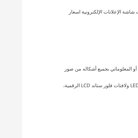
اشة الإعلانات الإلكترونية اسعار
م لعرض المحتوى الإعلاني أو المعلوماتي بجميع أشكاله من صور
شاشات LED ولافتات فلور ستاند LCD الرقمية،